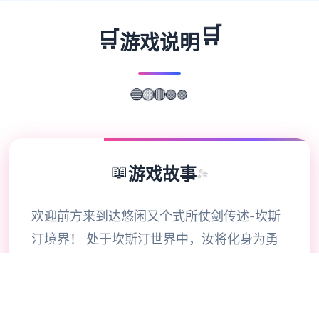
🛒
🛒
游戏说明
🟣
🔵
🟢
🟡
🔴
📖
游戏故事
✨
欢迎前方来到达悠闲又个式所仗剑传述-坎斯
汀境界！ 处于坎斯汀世界中，汝将化身为勇
敢的过程者，在杖剑双子的协助下面拯救这片
庞陆。在这里，你将拨开张层层迷雾，识别散
落各的的珍稀宝物，领略己由探索的异世界冒