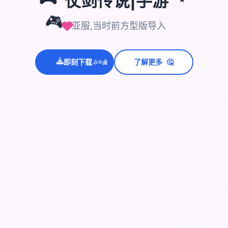
🎮
仗剑传说|手游
✨
🎮
亚服,当时前方型版导入
💫
🤔
即刻下载
了解更多
✨
⭐