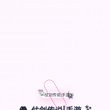
🎊
🎈
🎁