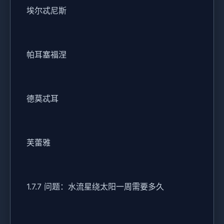
埃尔忒尼斯
帕耳塞福涅
德莫忒耳
芙蕾雅
1.7.7 问题：水流星绕太阳一周需要多久