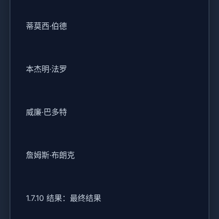
蒂莫西·伯德
本杰明·法罗
威廉·巴多特
詹姆斯·布朗克
1.7.10 结果：最终结果