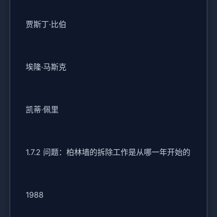
贾斯丁·比伯
埃隆·马斯克
凯蒂·佩里
1.7.2 问题：柏林墙的拆除工作是从哪一年开始的
1988