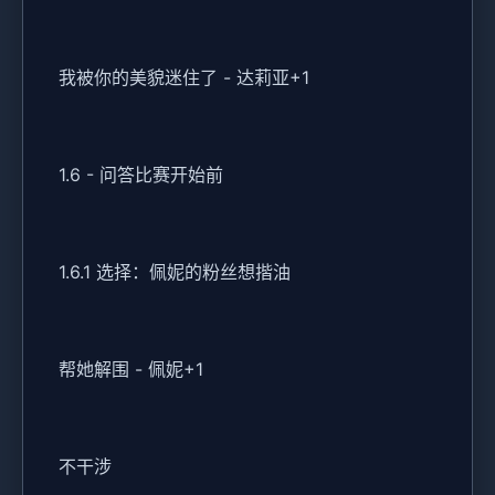
我被你的美貌迷住了 - 达莉亚+1
1.6 - 问答比赛开始前
1.6.1 选择：佩妮的粉丝想揩油
帮她解围 - 佩妮+1
不干涉