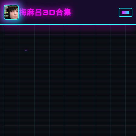
梅麻吕3D合集