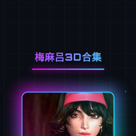
梅麻吕3D合集